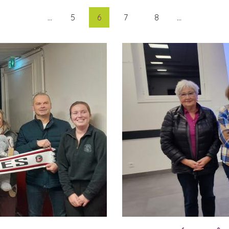
…
5
6
7
8
…