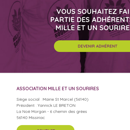
VOUS SOUHAITEZ FA
PARTIE DES ADHÉRENT
MILLE ET UN SOURIRE
DEVENIR ADHÉRENT
ASSOCIATION MILLE ET UN SOURIRES
Siège social : Mairie St Marcel (56140)
Président : Yannick LE BRETON
La Noë Morgan - 6 chemin des grées
56140 Missiriac