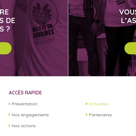
IRE
VOU
S DE
L’A
S ?
ACCÈS RAPIDE
Présentation
Actualités
Nos engagements
Partenaires
Nos actions