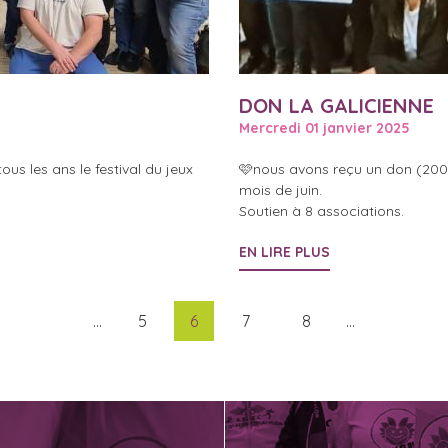
DON LA GALICIENNE
Mercredi 01 janvier 2025
s les ans le festival du jeux
🩷nous avons reçu un don (2000€
mois de juin.
Soutien à 8 associations.
EN LIRE PLUS
…
5
6
7
8
…