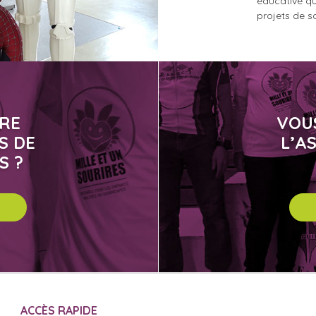
éducative qu
projets de so
IRE
VOU
S DE
L’A
S ?
ACCÈS RAPIDE