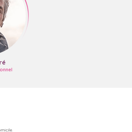
ré
ionnel
micile.