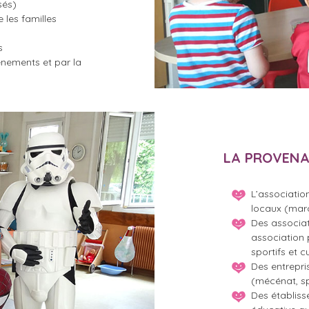
sés)
 les familles
s
ènements et par la
LA PROVENA
L’associatio
locaux (marc
Des associat
association 
sportifs et cu
Des entrepr
(mécénat, sp
Des établiss