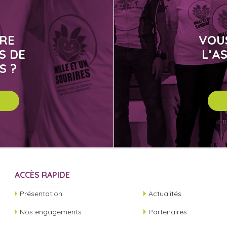
IRE
VOU
S DE
L’A
S ?
ACCÈS RAPIDE
Présentation
Actualités
Nos engagements
Partenaires