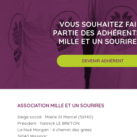
VOUS SOUHAITEZ FA
PARTIE DES ADHÉRENT
MILLE ET UN SOURIRE
DEVENIR ADHÉRENT
ASSOCIATION MILLE ET UN SOURIRES
Siège social : Mairie St Marcel (56140)
Président : Yannick LE BRETON
La Noë Morgan - 6 chemin des grées
56140 Missiriac