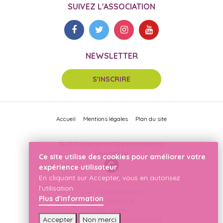
SUIVEZ L'ASSOCIATION
NEWSLETTER
S'INSCRIRE
Accueil
Mentions légales
Plan du site
© 2019 Association Mille et un sourires.
Designed by
Ce site utilise des cookies pour améliorer votre
expérience utilisateur
En cliquant sur Accepter, vous en autorisez
l'utilisation.
Siret : 79118287600015
Plus d'information
Siren : 791182876
APE : 9499z
Accepter
Non merci
Declaration Préfécture : W563001043